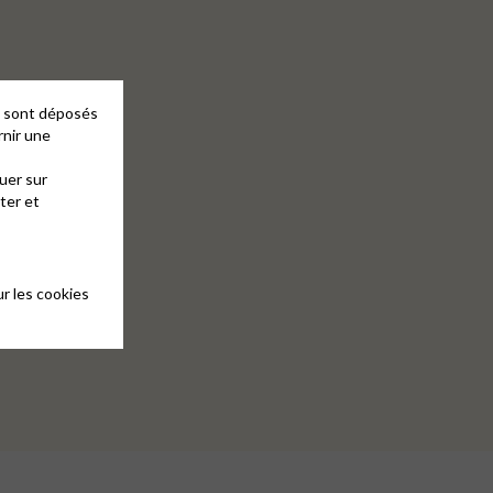
es sont déposés
rnir une
uer sur
ter et
r les cookies