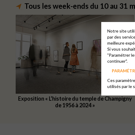
Tous les week-ends du 10 au 31 m
Notre site uti
par des servic
meilleure expé
Si vous souhai
"Paramétrer le
continuer".
PARAMÉTRE
Ces paramètres
utilisés par le 
Exposition « L’histoire du temple de Champigny
de 1956 à 2024 »