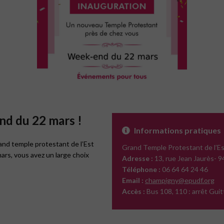
d du 22 mars !
Informations pratiques
and temple protestant de l’Est
Grand Temple Protestant de l’Es
rs, vous avez un large choix
Adresse :
13, rue Jean Jaurès-
Téléphone :
06 64 64 24 46
Email :
champigny@epudf.org
Accès :
Bus 108, 110 : arrêt Guit